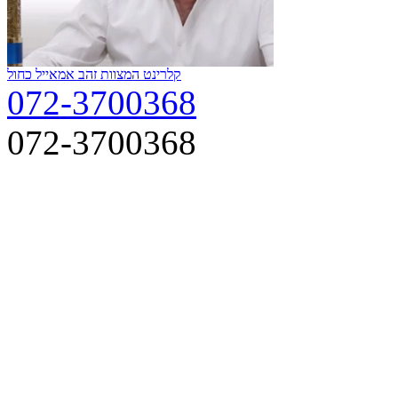
קלרינט המצוות זהב אמאייל כחול
072-3700368
072-3700368