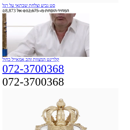
סט גביע וצלחת שבתאי על רגל
המחיר הופחת מ-
₪12,675
אל
₪8,873
קלרינט המצוות זהב אמאייל כחול
072-3700368
072-3700368