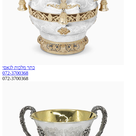
כתר מלכות לגאסי
072-3700368
072-3700368