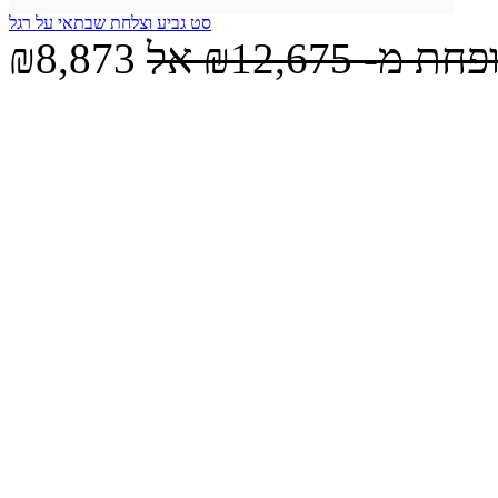
סט גביע וצלחת שבתאי על רגל
ופחת מ-
₪12,675
אל
₪8,873