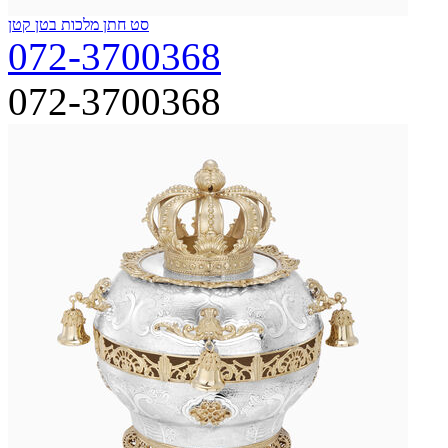
סט חתן מלכות בטן קטן
072-3700368
072-3700368