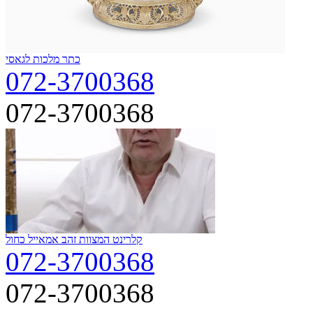
כתר מלכות לגאסי
072-3700368
072-3700368
קלרינט המצוות זהב אמאייל כחול
072-3700368
072-3700368