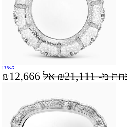
מגש חן
חת מ-
₪21,111
אל
₪12,666