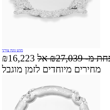
מגש גונה צורני
חת מ-
₪27,039
אל
₪16,223
מחירים מיוחדים לזמן מוגבל