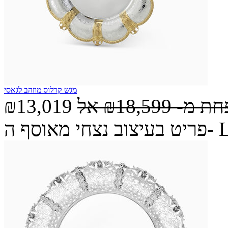
מגש קרלוס מוזהב לגאסי
חת מ-
₪18,599
אל
₪13,019
ה- Legacy