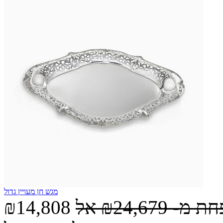
מגש חן מעויין גדול
חת מ-
₪24,679
אל
₪14,808