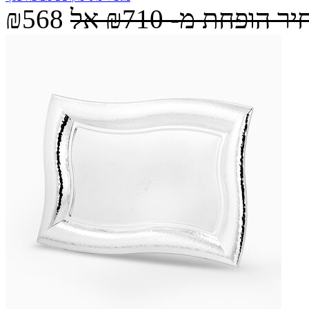
יר הופחת מ-
₪710
אל
₪568