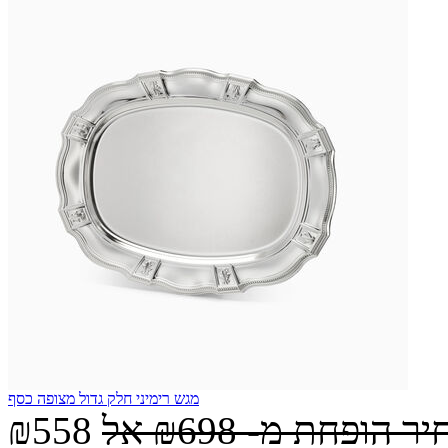
מגש רימיני חלק גדול מצופה כסף
יר הופחת מ-
₪698
אל
₪558