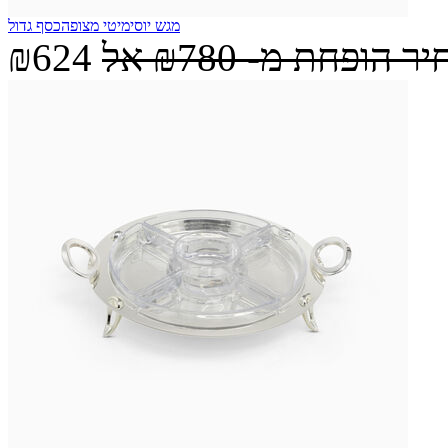
מגש יוסימיטי מצופהכסף גדול
יר הופחת מ-
₪780
אל
₪624