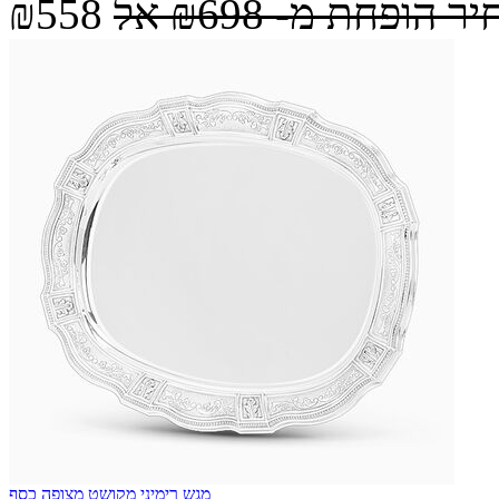
יר הופחת מ-
₪698
אל
₪558
מגש רימיני מקושט מצופה כסף