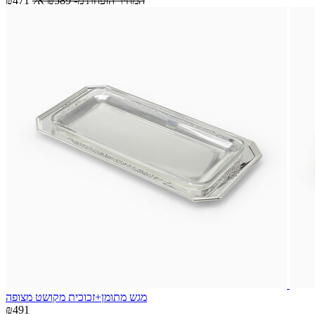
המחיר הופחת מ-
₪589
אל
₪471
מגש מתומן+זכוכית מקושט מצופה
₪491