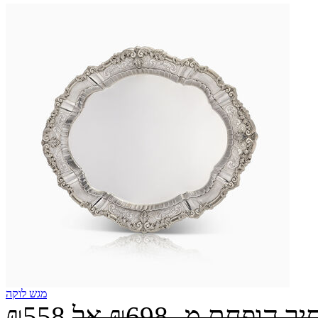
מגש לוקה
יר הופחת מ-
₪698
אל
₪558