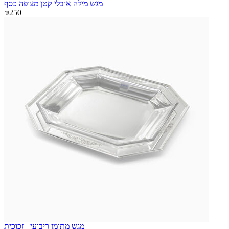
מגש מילה אובלי קטן מצופה כסף
₪250
מגש מתומן ריבועי +זכוכית