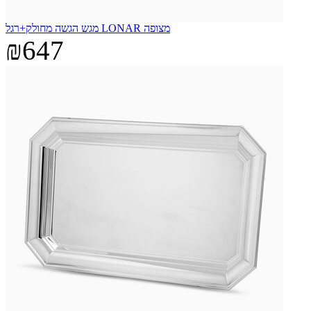
מגש הגשה מחולק+רגל LONAR מצופה
₪647