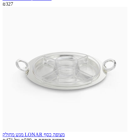
₪327
מגש מחולק LONAR מצופה כסף