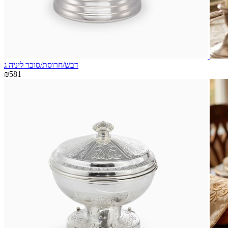
דבש/חרוסת/סוכר ליניה ג
₪581