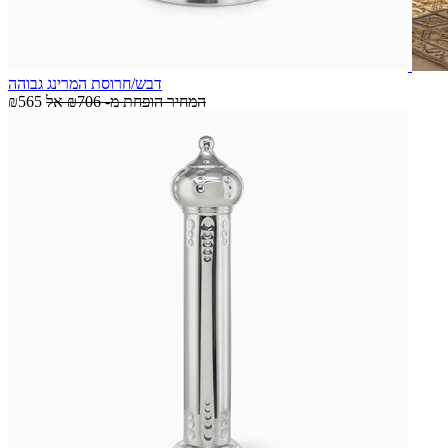
דבש/חרוסת המרינג גבוהה
המחיר הופחת מ-
₪706
אל
₪565