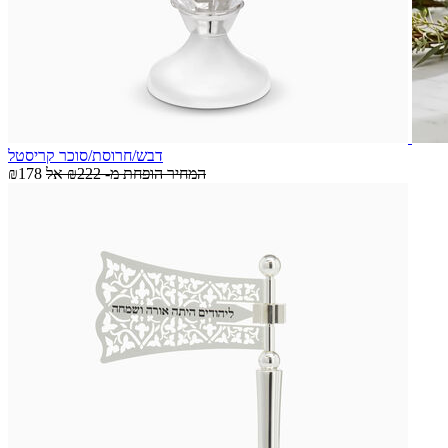
דבש/חרוסת/סוכר קריסטל
המחיר הופחת מ-
₪222
אל
₪178