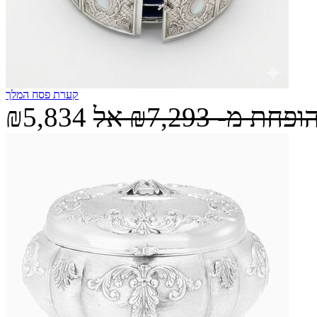
קערת פסח המלך
הופחת מ-
₪7,293
אל
₪5,834