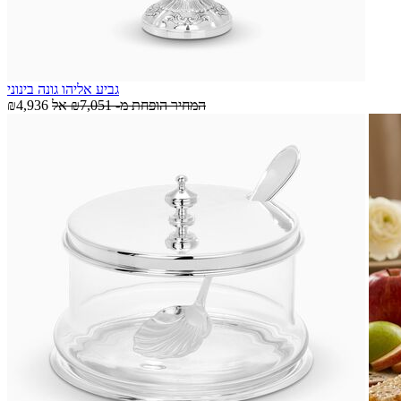
גביע אליהו גונה בינוני
המחיר הופחת מ-
₪7,051
אל
₪4,936