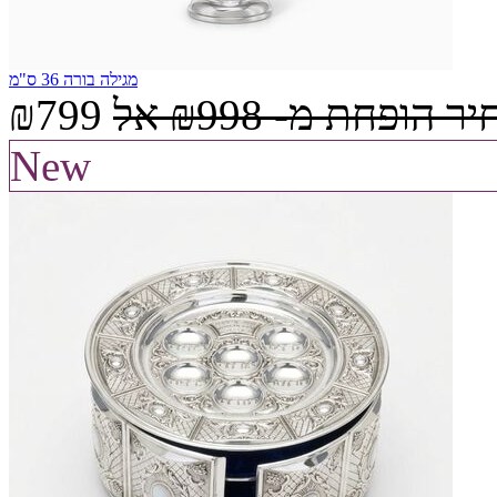
מגילה בורה 36 ס"מ
יר הופחת מ-
₪998
אל
₪799
New