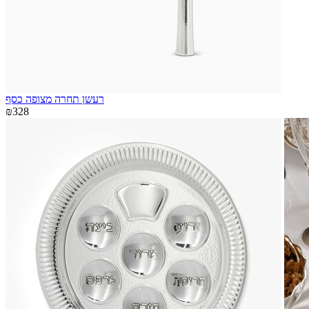
רעשן תחרה מצופה כסף
₪328