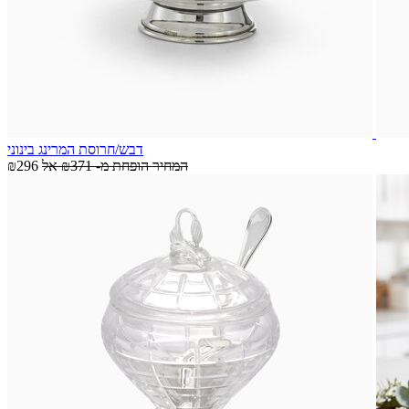
דבש/חרוסת המרינג בינוני
המחיר הופחת מ-
₪371
אל
₪296