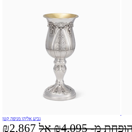
גביע אליהו מניפה קטן
הופחת מ-
₪4,095
אל
₪2,867