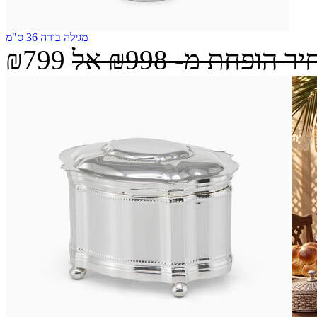
מגילה בורה 36 ס"מ
יר הופחת מ-
₪998
אל
₪799