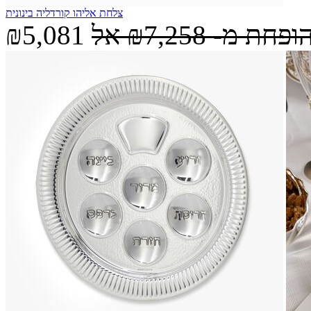
צלחת אליהו קורדליה בינונית
הופחת מ-
₪7,258
אל
₪5,081