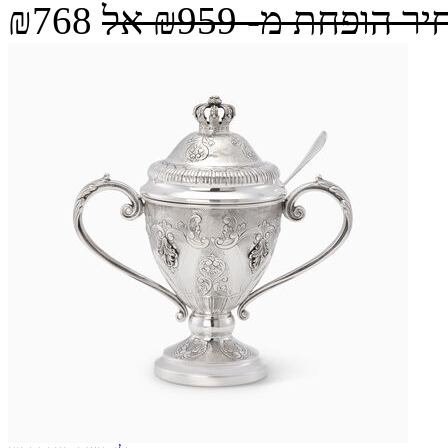
יר הופחת מ-
₪959
אל
₪768