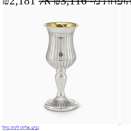
הופחת מ-
₪3,116
אל
₪2,181
גביע אליהו ליניה גדול