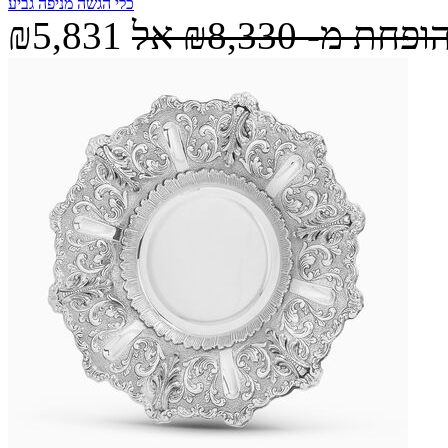
כלי הגשה מניפה גביע
הופחת מ-
₪8,330
אל
₪5,831