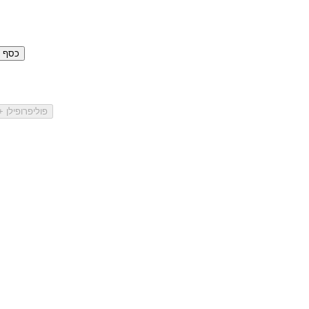
כסף סטרלינ
פוליפרופילן 