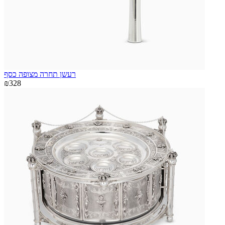
רעשן תחרה מצופה כסף
₪328