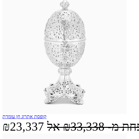
קופסת אתרוג חן עומדת
חת מ-
₪33,338
אל
₪23,337