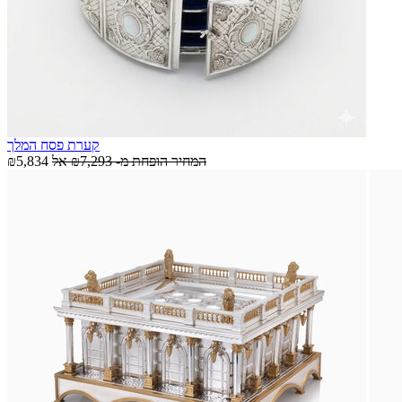
קערת פסח המלך
המחיר הופחת מ-
₪7,293
אל
₪5,834