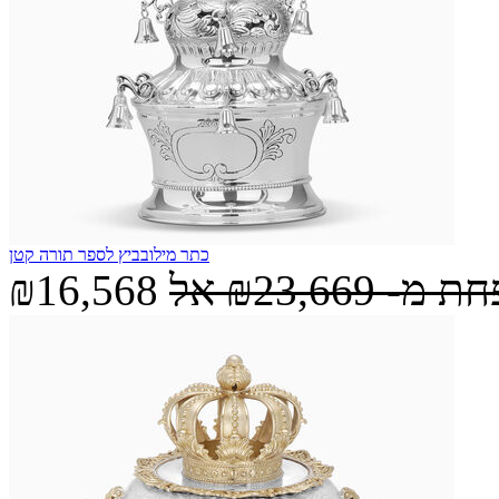
כתר מילובביץ לספר תורה קטן
חת מ-
₪23,669
אל
₪16,568