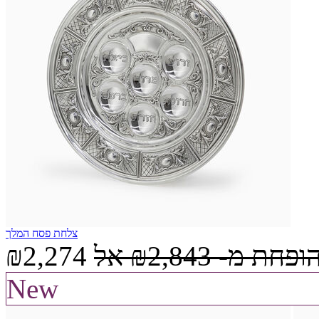
צלחת פסח המלך
הופחת מ-
₪2,843
אל
₪2,274
New