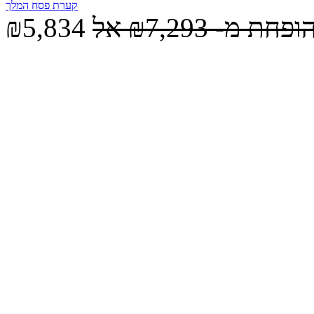
קערת פסח המלך
הופחת מ-
₪7,293
אל
₪5,834