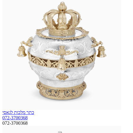
כתר מלכות לגאסי
072-3700368
072-3700368