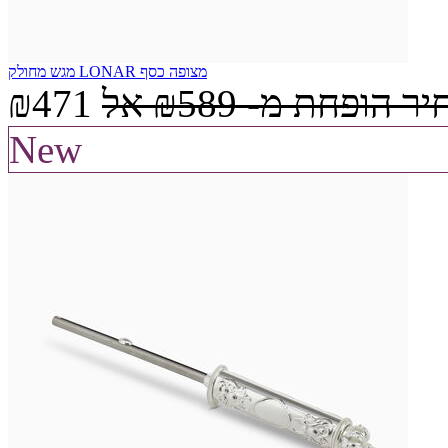
מגש מחולק LONAR מצופה כסף
יר הופחת מ-
₪589
אל
₪471
New