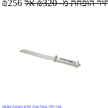
יר הופחת מ-
₪320
אל
₪256
סכין חלה בגטל שבת קודש משוננת מצופה