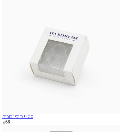
סט 9 בזיכי זכוכית
₪66