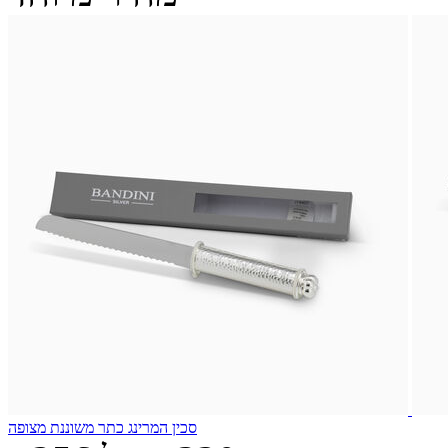
סכין המרינג כתר משוננת מצופה