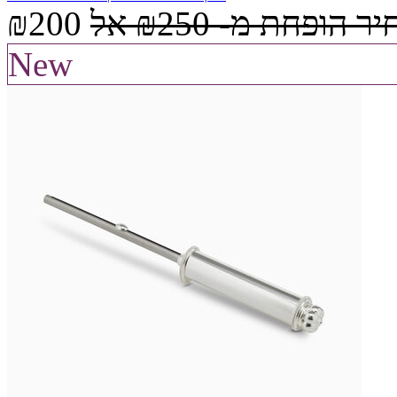
יר הופחת מ-
₪250
אל
₪200
New