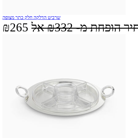
שרביט הדלקה חלק כתר מצופה
יר הופחת מ-
₪332
אל
₪265