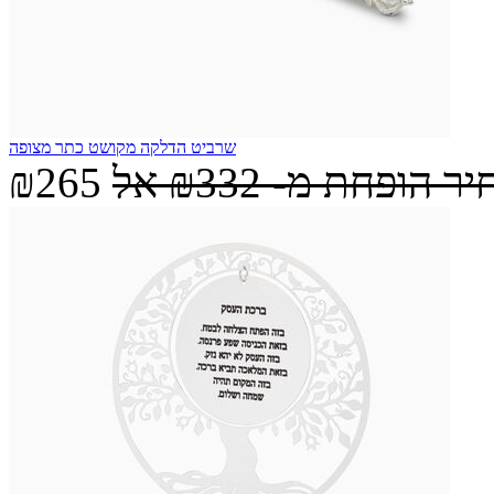
שרביט הדלקה מקושט כתר מצופה
יר הופחת מ-
₪332
אל
₪265