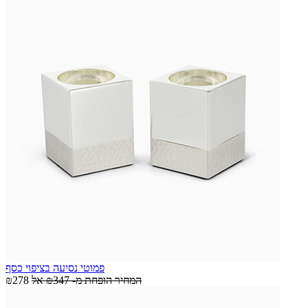
פמוטי נסיעה בציפוי כסף
המחיר הופחת מ-
₪347
אל
₪278