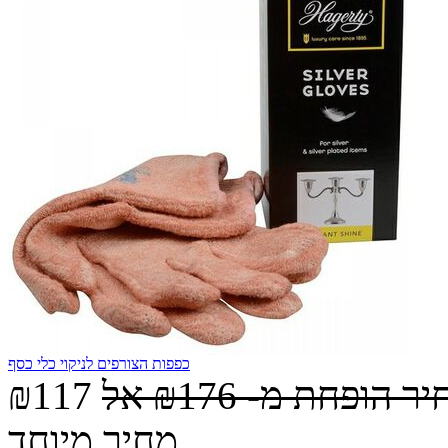
כפפות הצורפים לניקוי כלי כסף
יר הופחת מ-
₪176
אל
₪117
מחיר מיוחד