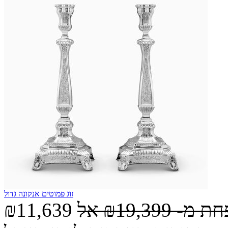
זוג פמוטים אנקונה גדול
חת מ-
₪19,399
אל
₪11,639