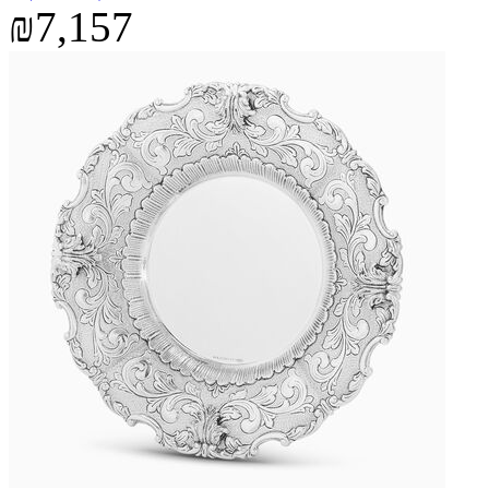
₪7,157