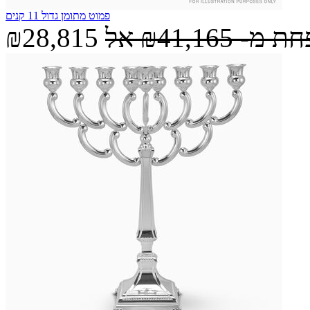
פמוט מתומן גדול 11 קנים
חת מ-
₪41,165
אל
₪28,815