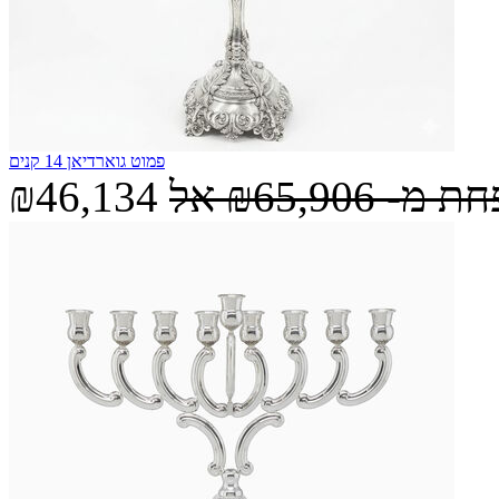
פמוט גוארדיאן 14 קנים
חת מ-
₪65,906
אל
₪46,134