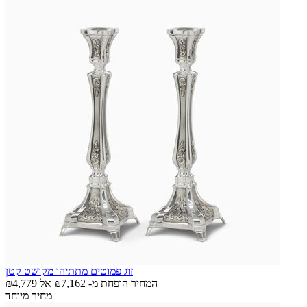
זוג פמוטים מתתיהו מקושט קטן
המחיר הופחת מ-
₪7,162
אל
₪4,779
מחיר מיוחד