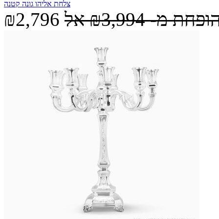
צלחת אליהו גונה קטנה
הופחת מ-
₪3,994
אל
₪2,796