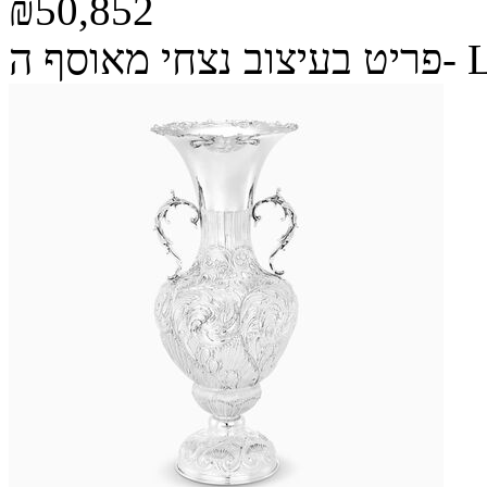
₪50,852
ה- Legacy