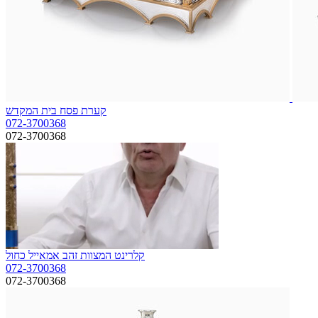
קערת פסח בית המקדש
072-3700368
072-3700368
קלרינט המצוות זהב אמאייל כחול
072-3700368
072-3700368