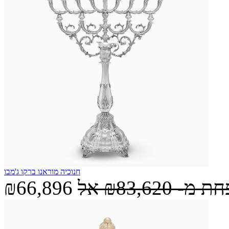
חנוכיה מוראנו ברקו ג'מבו
חת מ-
₪83,620
אל
₪66,896