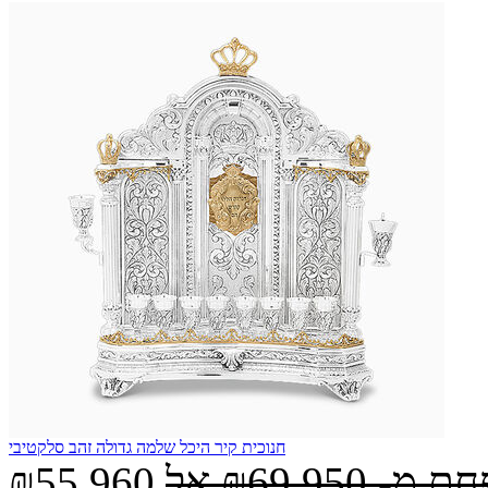
חנוכית קיר היכל שלמה גדולה זהב סלקטיבי
חת מ-
₪69,950
אל
₪55,960