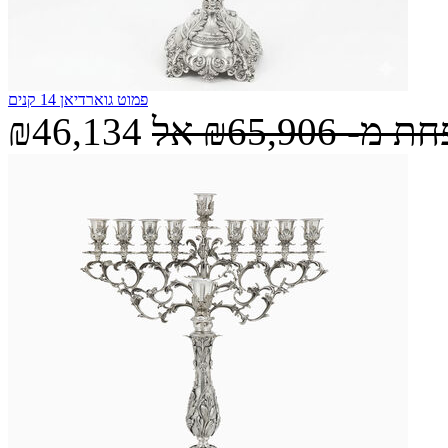
פמוט גוארדיאן 14 קנים
חת מ-
₪65,906
אל
₪46,134