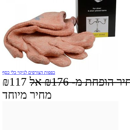
כפפות הצורפים לניקוי כלי כסף
יר הופחת מ-
₪176
אל
₪117
מחיר מיוחד