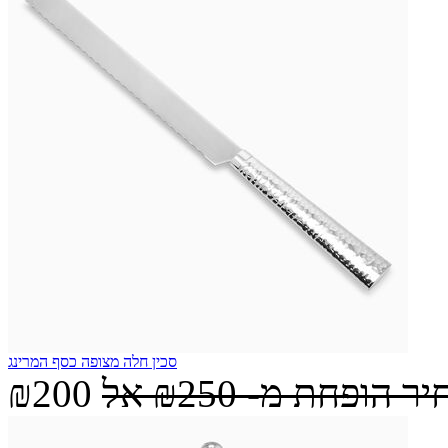
סכין חלה מצופה כסף המרינג
יר הופחת מ-
₪250
אל
₪200