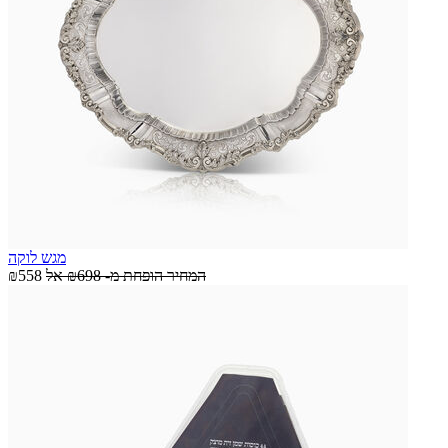
מגש לוקה
המחיר הופחת מ-
₪698
אל
₪558