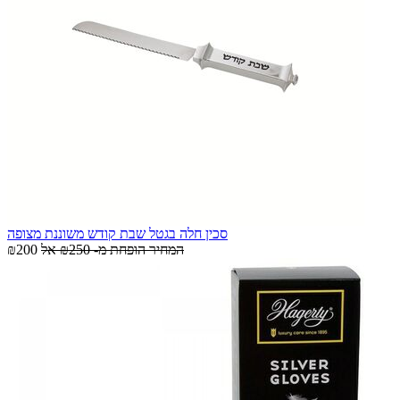
סכין חלה בגטל שבת קודש משוננת מצופה
המחיר הופחת מ-
₪250
אל
₪200