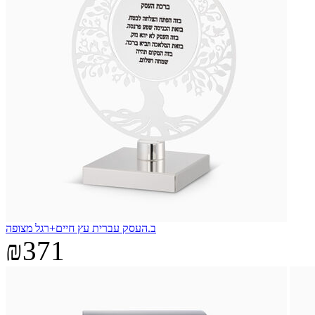
ב.העסק עברית עץ חיים+רגל מצופה
₪371