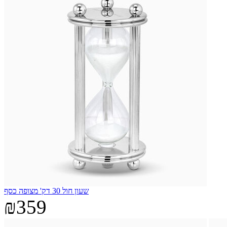
שעון חול 30 דק' מצופה כסף
₪359