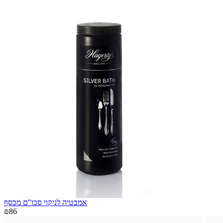
אמבטיה לניקוי סכו"ם מכסף
₪86