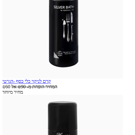
קרם לניקוי כלי כסף -הגרטי
המחיר הופחת מ-
₪90
אל
₪60
מחיר מיוחד