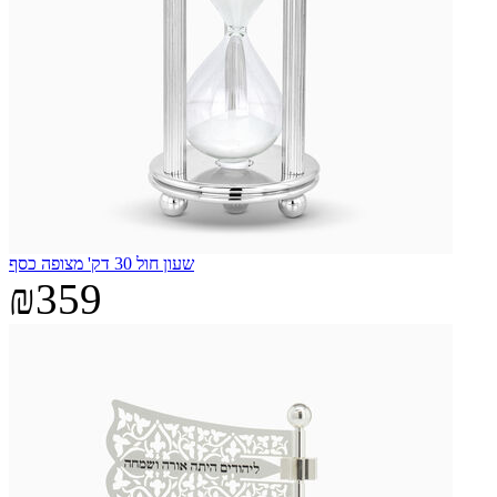
שעון חול 30 דק' מצופה כסף
₪359