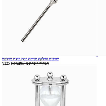
שרביט הדלקה מצופה כסף בלג'יו מקושט
המחיר הופחת מ-
₪281
אל
₪225