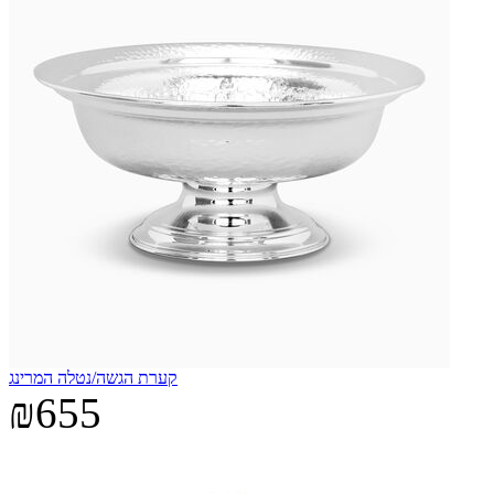
קערת הגשה/נטלה המרינג
₪655