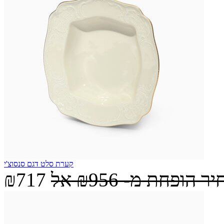
קערת סלט דגם סנסוצ'י
יר הופחת מ-
₪956
אל
₪717