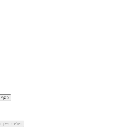
כסף סטרלינ
פוליפרופילן 