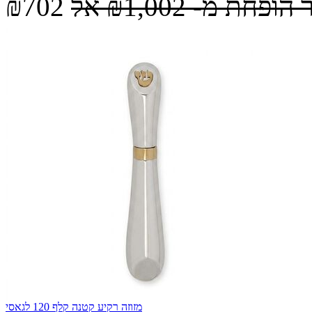
 הופחת מ-
₪1,002
אל
₪702
מזוזה רקיע קטנה קלף 120 לגאסי