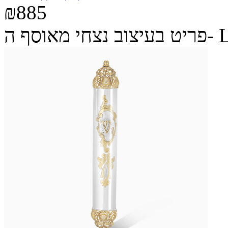
₪885
ה- Legacy