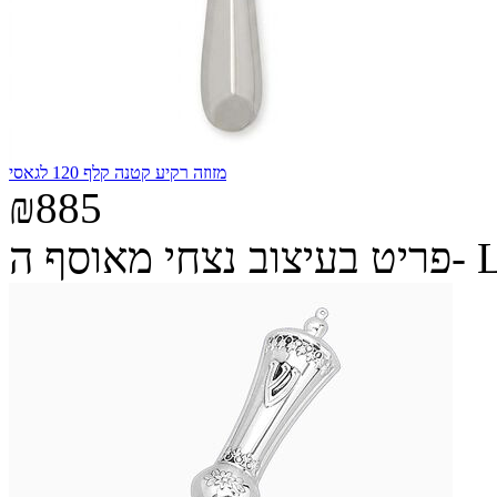
מזוזה רקיע קטנה קלף 120 לגאסי
₪885
ה- Legacy