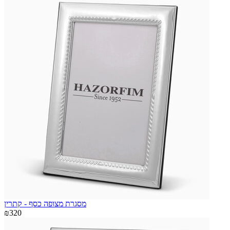
מסגרת מצופה כסף - קתרין
₪320