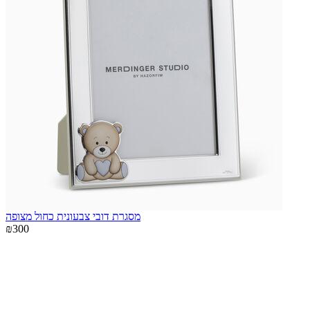
מסגרת דובי צבעונית כחול מצופה
₪300