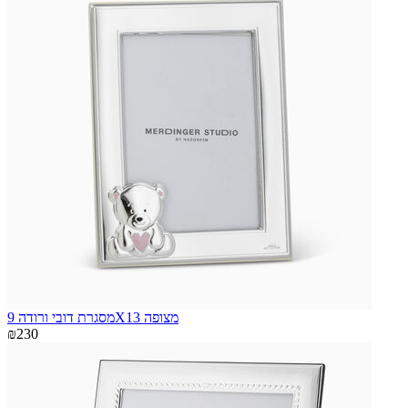
מסגרת דובי ורודה 9X13 מצופה
₪230