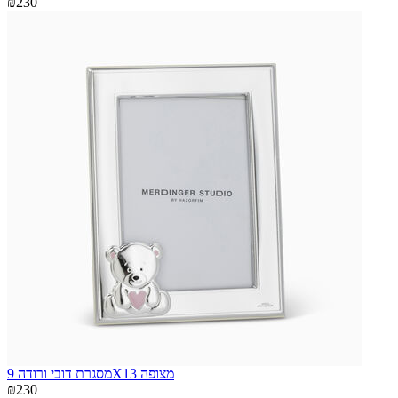
₪230
מסגרת דובי ורודה 9X13 מצופה
₪230