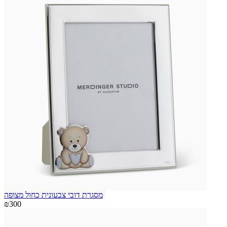
מסגרת דובי צבעונית כחול מצופה
₪300