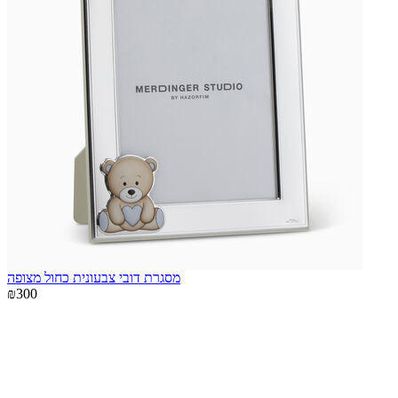
מסגרת דובי צבעונית כחול מצופה
₪300