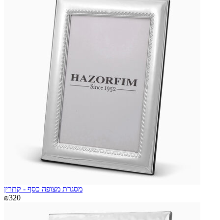
מסגרת מצופה כסף - קתרין
₪320