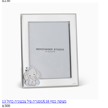
₪230
מסגרת פיל צבעונית כחול 13X18 מצופה כסף
₪300