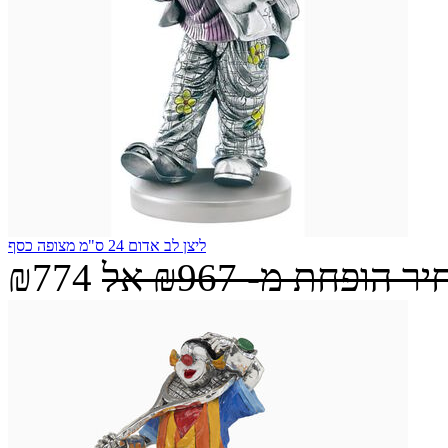
ליצן לב אדום 24 ס"מ מצופה כסף
יר הופחת מ-
₪967
אל
₪774