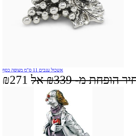
אשכול ענבים 11 ס"מ מצופה כסף
יר הופחת מ-
₪339
אל
₪271