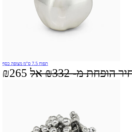
תפוח 7.5 ס"מ מצופה כסף
יר הופחת מ-
₪332
אל
₪265