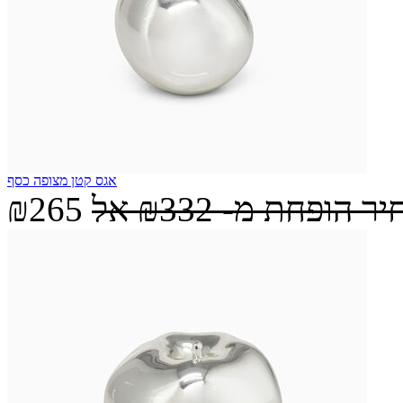
אגס קטן מצופה כסף
יר הופחת מ-
₪332
אל
₪265