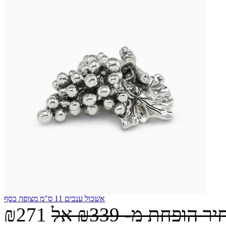
אשכול ענבים 11 ס"מ מצופה כסף
יר הופחת מ-
₪339
אל
₪271