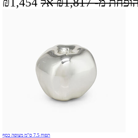
הופחת מ-
₪1,817
אל
₪1,454
תפוח 7.5 ס"מ מצופה כסף