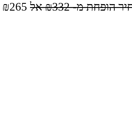
יר הופחת מ-
₪332
אל
₪265