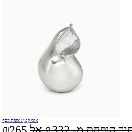
אגס קטן מצופה כסף
יר הופחת מ-
₪332
אל
₪265