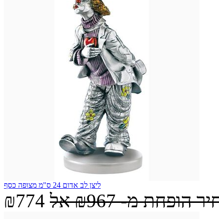
ליצן לב אדום 24 ס"מ מצופה כסף
יר הופחת מ-
₪967
אל
₪774