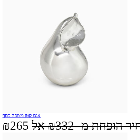
אגס קטן מצופה כסף
יר הופחת מ-
₪332
אל
₪265