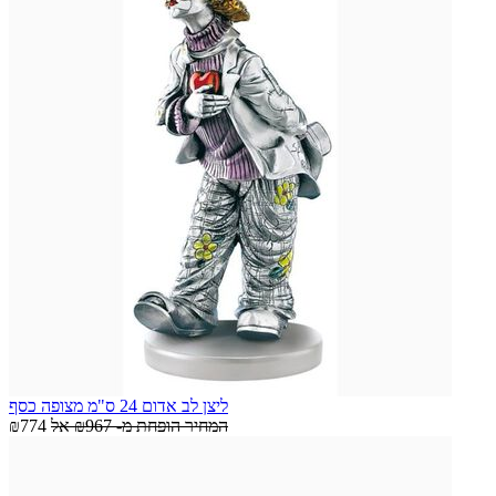
ליצן לב אדום 24 ס"מ מצופה כסף
המחיר הופחת מ-
₪967
אל
₪774