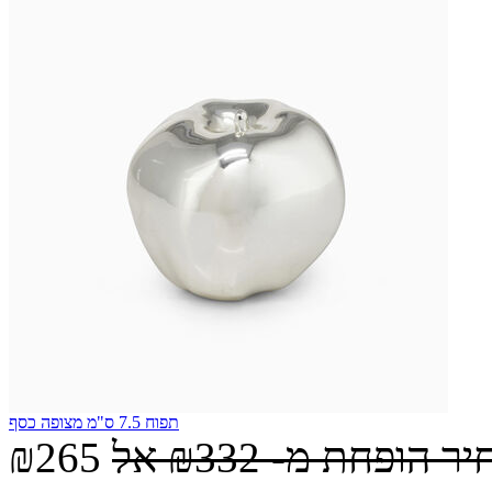
תפוח 7.5 ס"מ מצופה כסף
יר הופחת מ-
₪332
אל
₪265