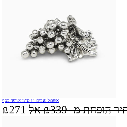
אשכול ענבים 11 ס"מ מצופה כסף
יר הופחת מ-
₪339
אל
₪271