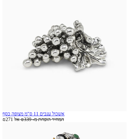
אשכול ענבים 11 ס"מ מצופה כסף
המחיר הופחת מ-
₪339
אל
₪271