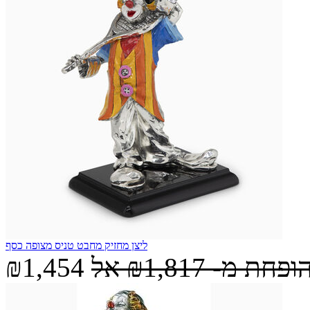
ליצן מחזיק מחבט טניס מצופה כסף
הופחת מ-
₪1,817
אל
₪1,454