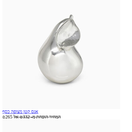
אגס קטן מצופה כסף
המחיר הופחת מ-
₪332
אל
₪265