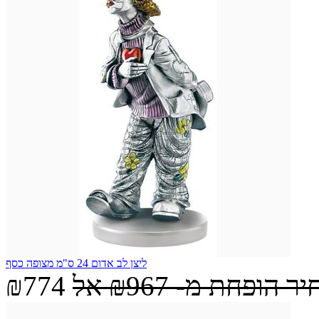
ליצן לב אדום 24 ס"מ מצופה כסף
יר הופחת מ-
₪967
אל
₪774