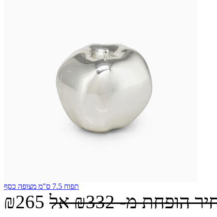
תפוח 7.5 ס"מ מצופה כסף
יר הופחת מ-
₪332
אל
₪265