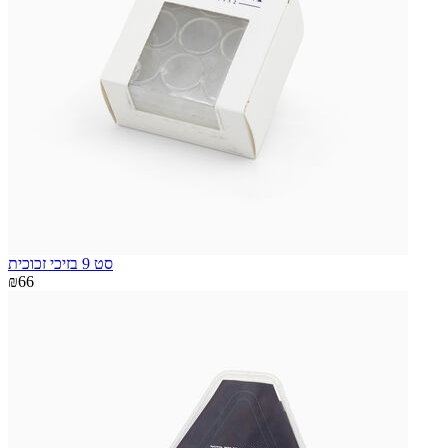
סט 9 בזיכי זכוכית
₪66