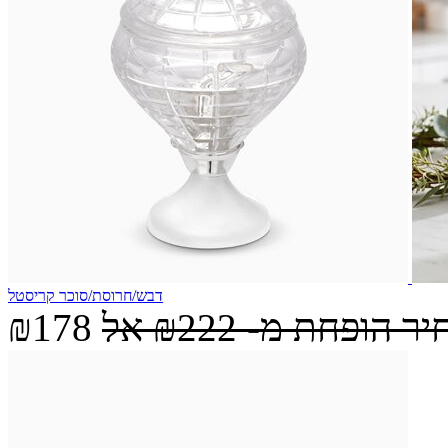
דבש/חרוסת/סוכר קריסטל
יר הופחת מ-
₪222
אל
₪178