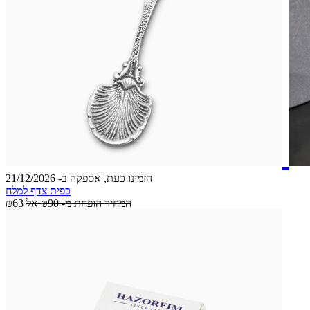
הזמינו כעת, אספקה ב- 21/12/2026
כפית צדף למלח
המחיר הופחת מ-
₪90
אל
₪63