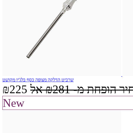
שרביט הדלקה מצופה כסף בלג'יו מקושט
יר הופחת מ-
₪281
אל
₪225
New