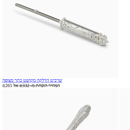
שרביט הדלקה מקושט כתר מצופה
המחיר הופחת מ-
₪332
אל
₪265