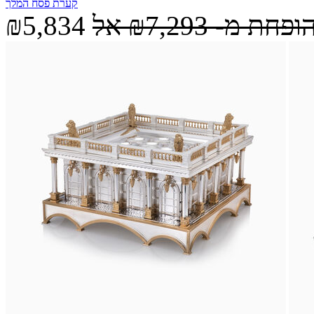
קערת פסח המלך
הופחת מ-
₪7,293
אל
₪5,834