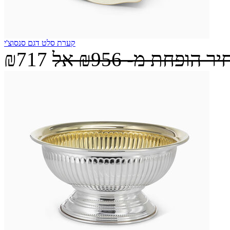
קערת סלט דגם סנסוצ'י
יר הופחת מ-
₪956
אל
₪717