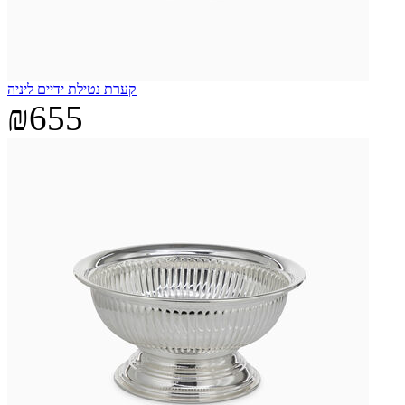
קערת נטילת ידיים ליניה
₪655