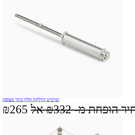
שרביט הדלקה חלק כתר מצופה
יר הופחת מ-
₪332
אל
₪265