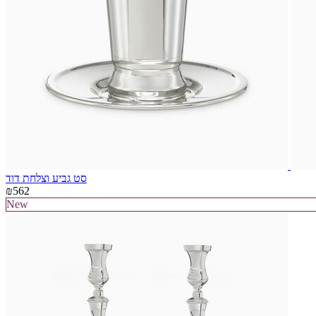
סט גביע וצלחת דוד
₪562
New