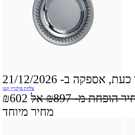
עת, אספקה ב- 21/12/2026
צלחת פילגרין קטן
יר הופחת מ-
₪897
אל
₪602
מחיר מיוחד