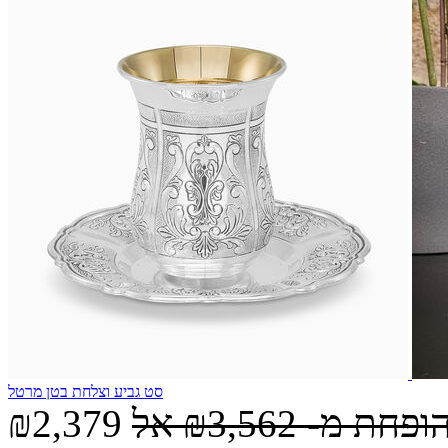
סט גביע וצלחת בטן מרטל
הופחת מ-
₪3,562
אל
₪2,379