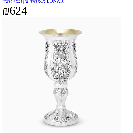
מגש חלה עץ וכסף אובלי LONAR
₪624