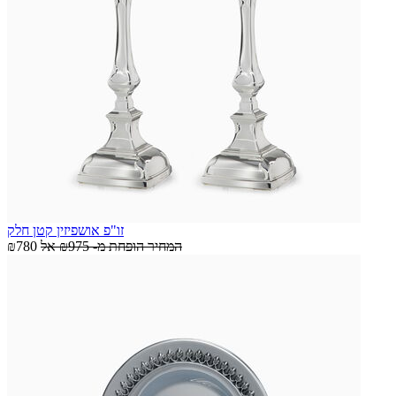
זו"פ אושפיזין קטן חלק
המחיר הופחת מ-
₪975
אל
₪780