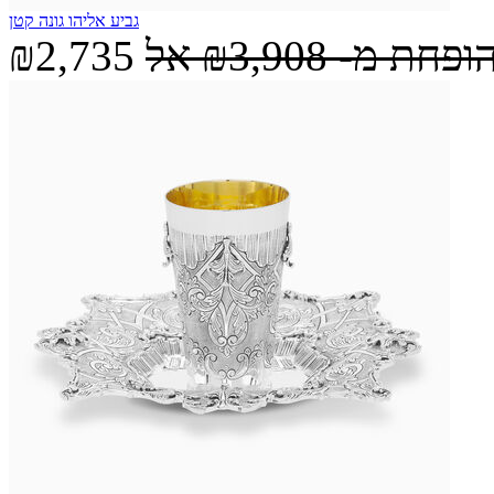
גביע אליהו גונה קטן
הופחת מ-
₪3,908
אל
₪2,735