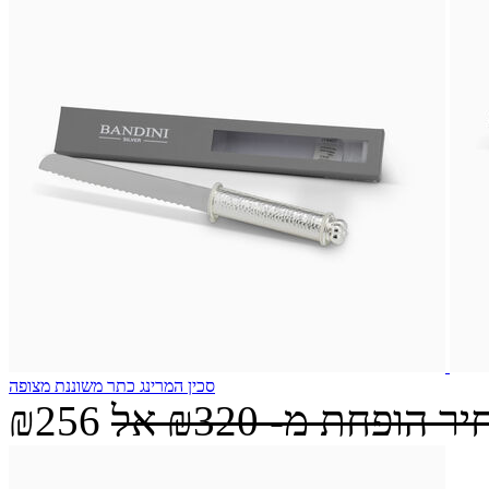
סכין המרינג כתר משוננת מצופה
יר הופחת מ-
₪320
אל
₪256