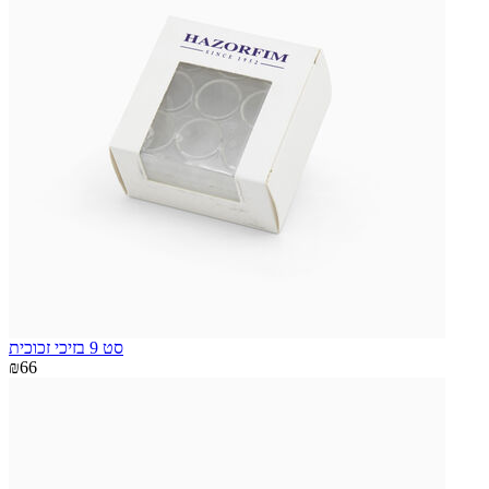
סט 9 בזיכי זכוכית
₪66