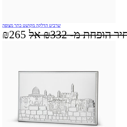
שרביט הדלקה מקושט כתר מצופה
יר הופחת מ-
₪332
אל
₪265