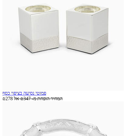
פמוטי נסיעה בציפוי כסף
המחיר הופחת מ-
₪347
אל
₪278