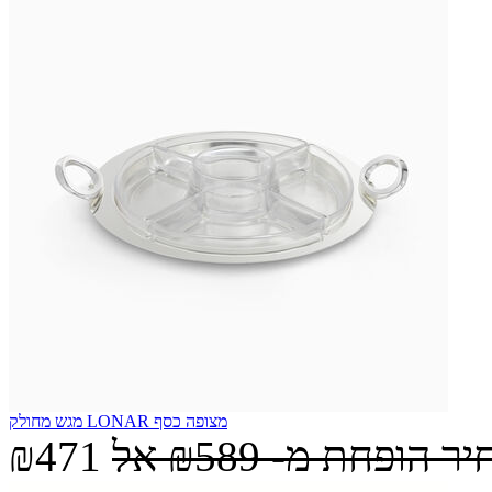
מגש מחולק LONAR מצופה כסף
יר הופחת מ-
₪589
אל
₪471