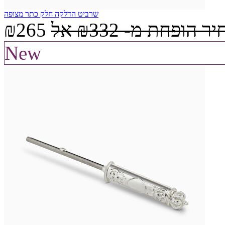
שרביט הדלקה חלק כתר מצופה
יר הופחת מ-
₪332
אל
₪265
New