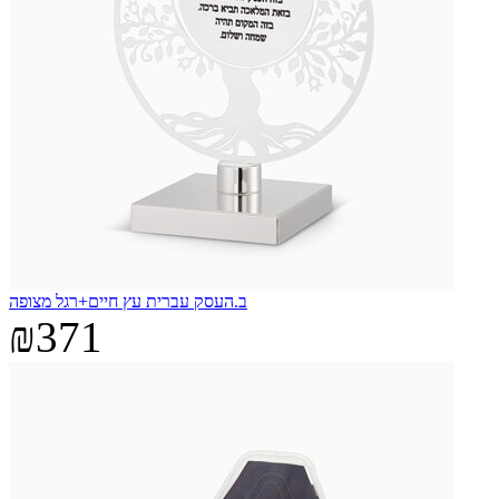
ב.העסק עברית עץ חיים+רגל מצופה
₪371