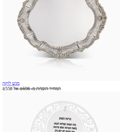
מגש לוקה
המחיר הופחת מ-
₪698
אל
₪558