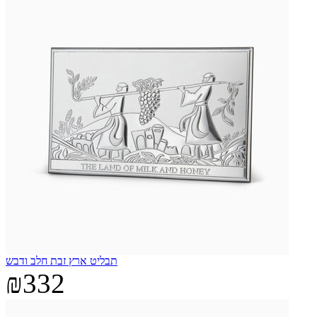
תבליט ארץ זבת חלב ודבש
₪332