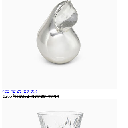
אגס קטן מצופה כסף
המחיר הופחת מ-
₪332
אל
₪265