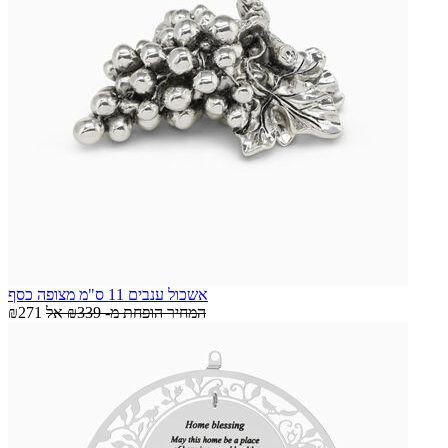
אשכול ענבים 11 ס"מ מצופה כסף
המחיר הופחת מ-
₪339
אל
₪271