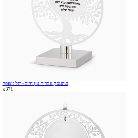
ב.העסק עברית עץ חיים+רגל מצופה
₪371