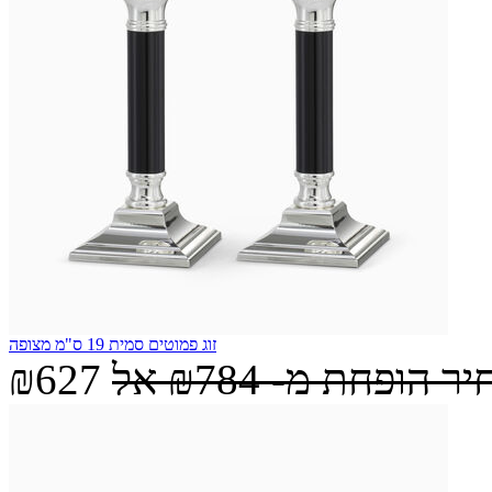
זוג פמוטים סמית 19 ס"מ מצופה
יר הופחת מ-
₪784
אל
₪627