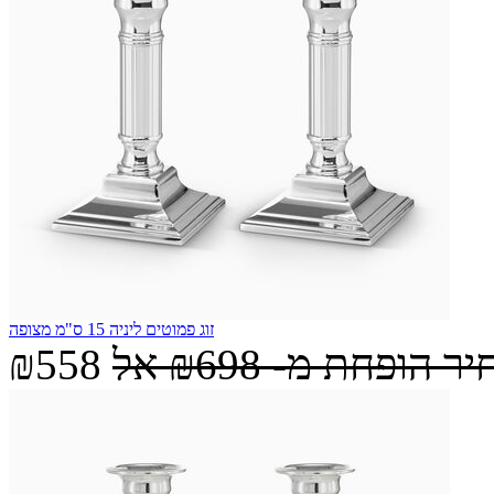
זוג פמוטים ליניה 15 ס"מ מצופה
יר הופחת מ-
₪698
אל
₪558