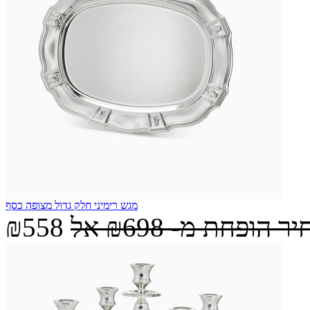
מגש רימיני חלק גדול מצופה כסף
יר הופחת מ-
₪698
אל
₪558