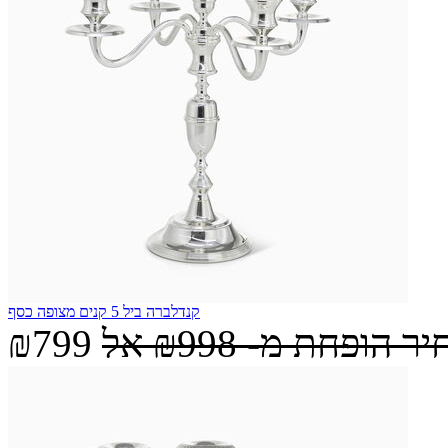
קנדלברה ביל 5 קנים מצופה כסף
יר הופחת מ-
₪998
אל
₪799