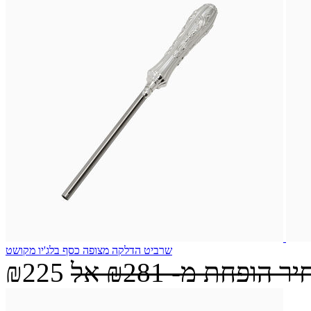
שרביט הדלקה מצופה כסף בלג'יו מקושט
יר הופחת מ-
₪281
אל
₪225