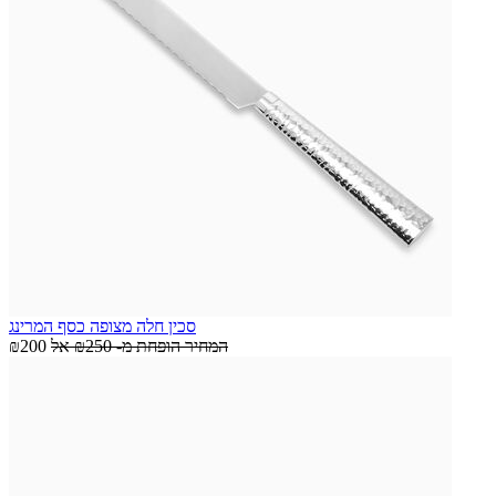
סכין חלה מצופה כסף המרינג
המחיר הופחת מ-
₪250
אל
₪200