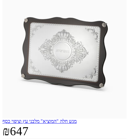
מגש חלה "המוציא" מלבני עץ וציפוי כסף
₪647