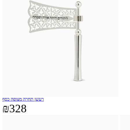
רעשן תחרה מצופה כסף
₪328