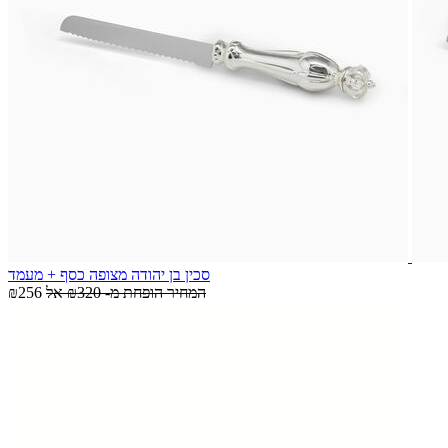
סכין בן יהודה מצופה כסף + מעמד
המחיר הופחת מ-
₪320
אל
₪256