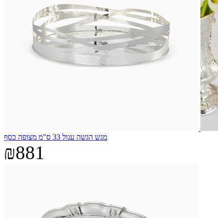
מגש הגשה עגול 33 ס"מ מצופה כסף
₪881