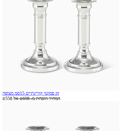
זוג פמוטי קורינתיים 15סמ מצופה
המחיר הופחת מ-
₪698
אל
₪558