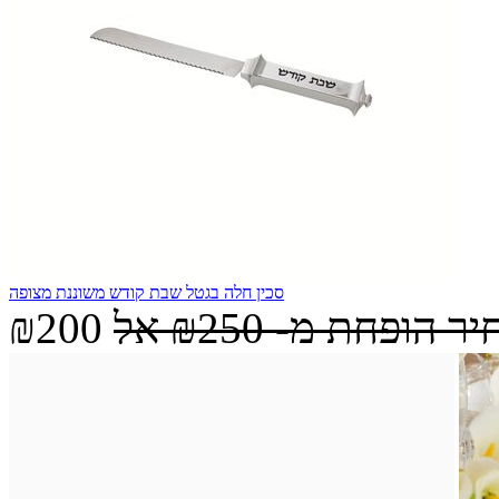
סכין חלה בגטל שבת קודש משוננת מצופה
יר הופחת מ-
₪250
אל
₪200