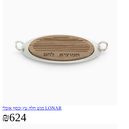
מגש חלה עץ וכסף אובלי LONAR
₪624