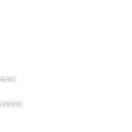
כסף סטרלינג 925 
פוליפרופילן 