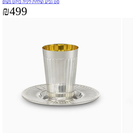
סט גביע וצלחת ליניה בוקט מצופ
₪499