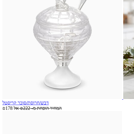
דבש/חרוסת/סוכר קריסטל
המחיר הופחת מ-
₪222
אל
₪178