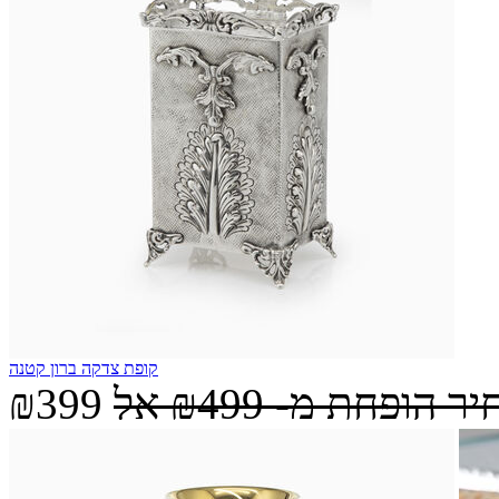
קופת צדקה ברון קטנה
יר הופחת מ-
₪499
אל
₪399