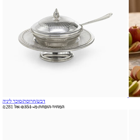
דבש/חרוסת/סוכר ליניה
המחיר הופחת מ-
₪351
אל
₪281