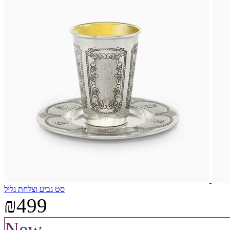
סט גביע וצלחת גליל
₪499
New