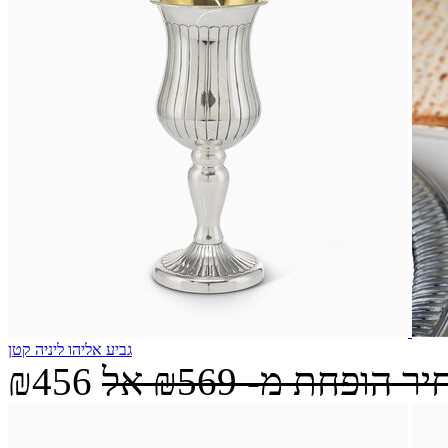
גביע אליהו ליניה קטן
יר הופחת מ-
₪569
אל
₪456