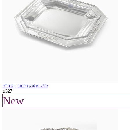
מגש מתומן ריבועי +זכוכית
₪327
New