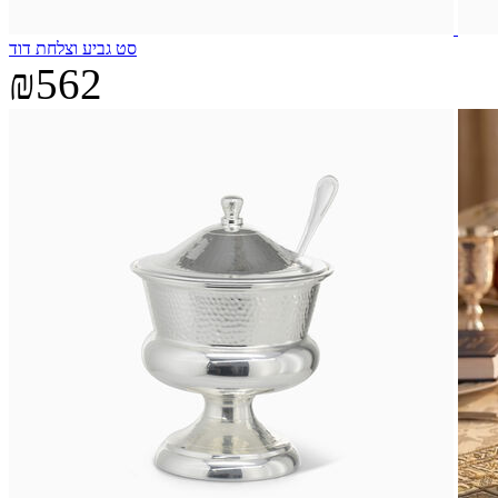
סט גביע וצלחת דוד
₪562