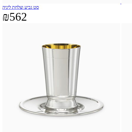
סט גביע וצלחת ליניה
₪562