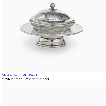
דבש/חרוסת המרינג בינוני
המחיר הופחת מ-
₪371
אל
₪296