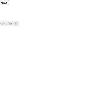
כסף סטרלינ
פוליפרופילן 