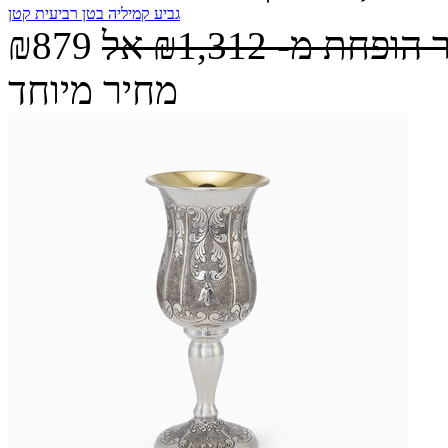
גביע קמיליה בטן רביעית קטן
 הופחת מ-
₪1,312
אל
₪879
מחיר מיוחד