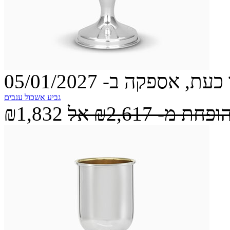
עת, אספקה ב- 05/01/2027
גביע אשכול ענבים
הופחת מ-
₪2,617
אל
₪1,832