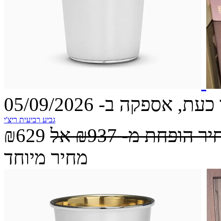
עת, אספקה ב- 05/09/2026
גביע רביעית ריצ'י
יר הופחת מ-
₪937
אל
₪629
מחיר מיוחד