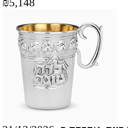
₪5,148