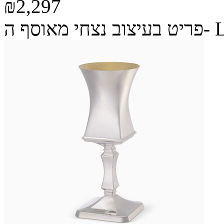
₪2,297
ה- Legacy