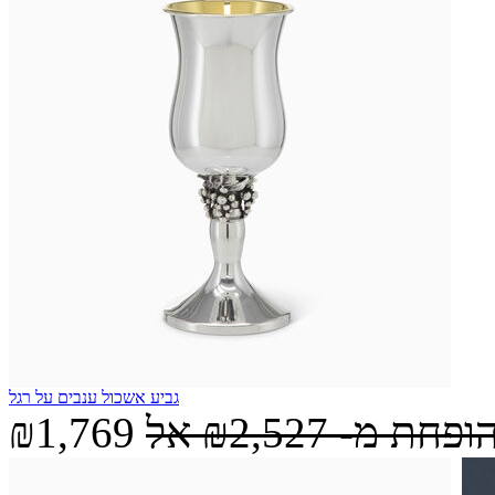
גביע אשכול ענבים על רגל
הופחת מ-
₪2,527
אל
₪1,769