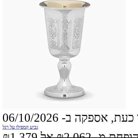
עת, אספקה ב- 06/10/2026
גביע קמפילו על רגל
הופחת מ-
₪2,062
אל
₪1,379