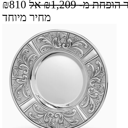
 הופחת מ-
₪1,209
אל
₪810
מחיר מיוחד