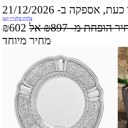
עת, אספקה ב- 21/12/2026
צלחת פילגרין קטן
יר הופחת מ-
₪897
אל
₪602
מחיר מיוחד