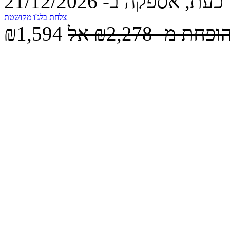
עת, אספקה ב- 21/12/2026
צלחת בלג'ו מקושטת
הופחת מ-
₪2,278
אל
₪1,594