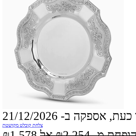
עת, אספקה ב- 21/12/2026
צלחת קובלט מקושטת
הופחת מ-
₪2,254
אל
₪1,578