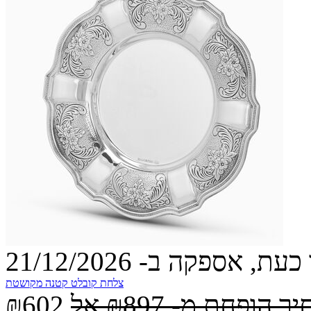
עת, אספקה ב- 21/12/2026
צלחת קובלט קטנה מקושטת
יר הופחת מ-
₪897
אל
₪602