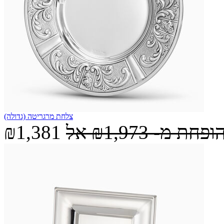
צלחת מרגריטה (גדולה)
הופחת מ-
₪1,973
אל
₪1,381