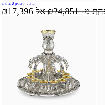
מחלק יין סביון 8 גביעים
חת מ-
₪24,851
אל
₪17,396