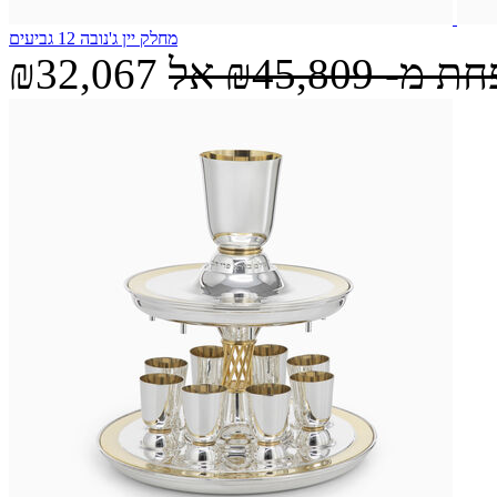
מחלק יין ג'נובה 12 גביעים
חת מ-
₪45,809
אל
₪32,067