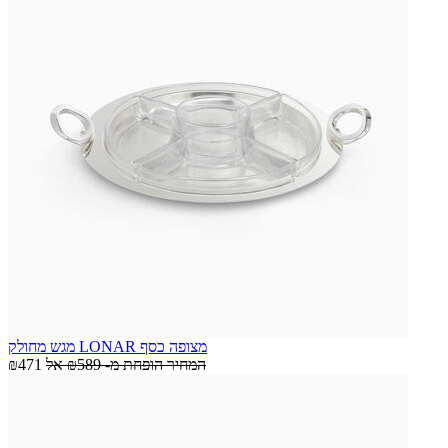
מגש מחולק LONAR מצופה כסף
המחיר הופחת מ-
₪589
אל
₪471