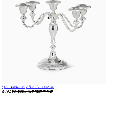
קנדלברה ליניה 5 קנים מצופה כסף
המחיר הופחת מ-
₪991
אל
₪792