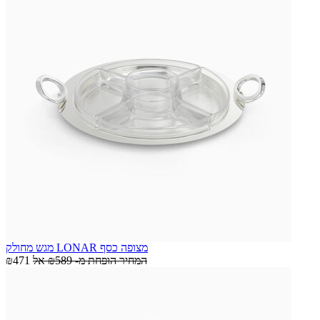
מגש מחולק LONAR מצופה כסף
המחיר הופחת מ-
₪589
אל
₪471