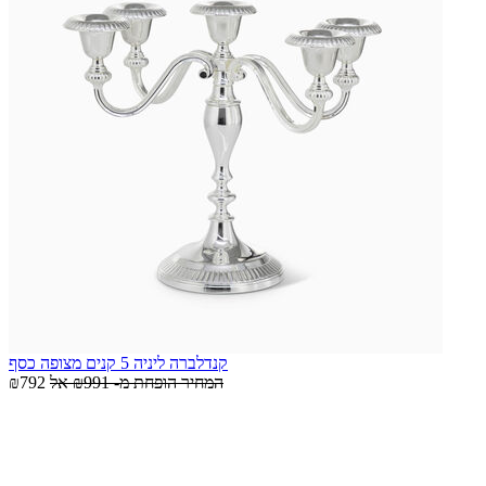
קנדלברה ליניה 5 קנים מצופה כסף
המחיר הופחת מ-
₪991
אל
₪792