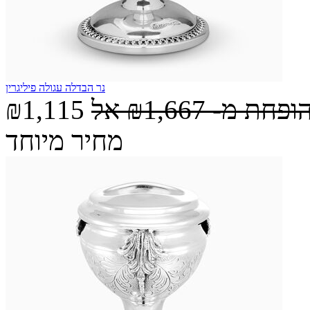
נר הבדלה עגולה פיליגרין
הופחת מ-
₪1,667
אל
₪1,115
מחיר מיוחד