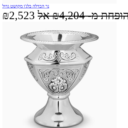
נר הבדלה בלג'ו מקושט גדול
הופחת מ-
₪4,204
אל
₪2,523