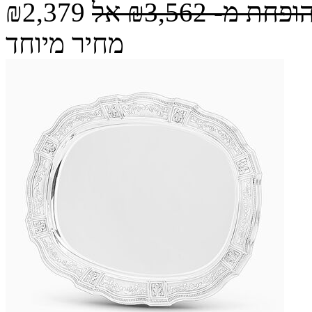
הופחת מ-
₪3,562
אל
₪2,379
מחיר מיוחד