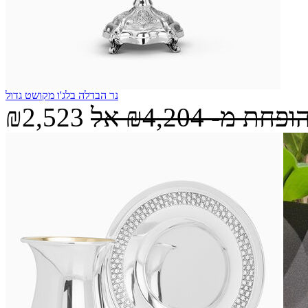
נר הבדלה בלג'ו מקושט גדול
הופחת מ-
₪4,204
אל
₪2,523