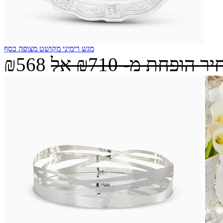
מגש רימיני מקושט מצופה כסף
יר הופחת מ-
₪710
אל
₪568