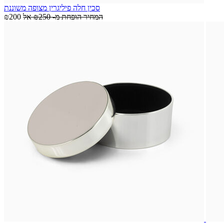
סכין חלה פיליגרין מצופה משוננת
המחיר הופחת מ-
₪250
אל
₪200