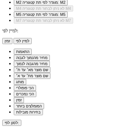
מוגדר לפי תת קטגוריה: M2
M2
לא ניתן לבחור תת קטגוריה M4
M4
מוגדר לפי תת קטגוריה: M5
M5
לא ניתן לבחור תת קטגוריה M7
M7
למיין לפי:
למיין לפי
זמין
התאמות
מחיר מהנמוך לגבוה
מחיר מהגבוה לנמוך
שם מוצר מא׳ עד ת׳
שם מוצר מת׳ עד א׳
מותג
הכי פופולרי
הכי נמכרים
זמין
המומלצים ביותר
בחירות מובילות
לסנן לפי: