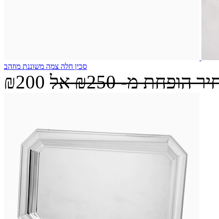
סכין חלה צמה משוננת מוזהב
יר הופחת מ-
₪250
אל
₪200