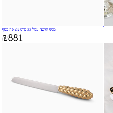
מגש הגשה עגול 33 ס"מ מצופה כסף
₪881