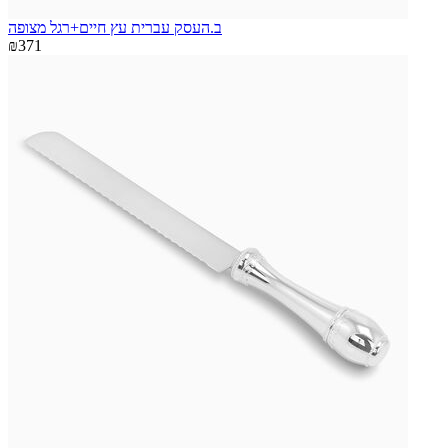
ב.העסק עברית עץ חיים+רגל מצופה
₪371