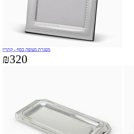
מסגרת מצופה כסף - קתרין
₪320