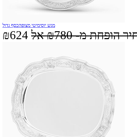
מגש יוסימיטי מצופהכסף גדול
יר הופחת מ-
₪780
אל
₪624