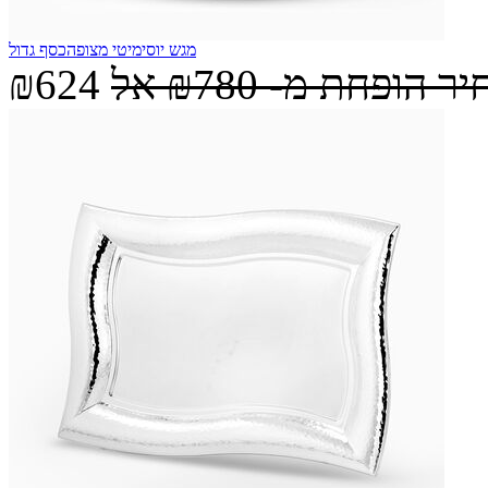
מגש יוסימיטי מצופהכסף גדול
יר הופחת מ-
₪780
אל
₪624