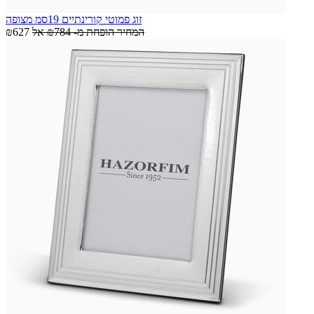
זוג פמוטי קורינתיים 19סמ מצופה
המחיר הופחת מ-
₪784
אל
₪627