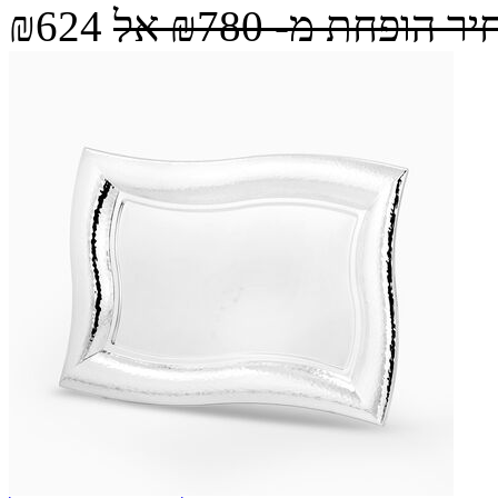
יר הופחת מ-
₪780
אל
₪624