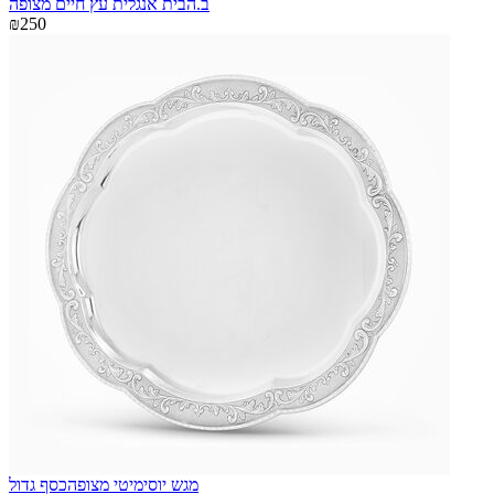
ב.הבית אנגלית עץ חיים מצופה
₪250
מגש יוסימיטי מצופהכסף גדול