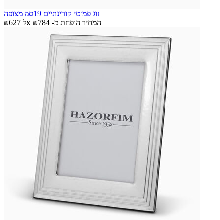
זוג פמוטי קורינתיים 19סמ מצופה
המחיר הופחת מ-
₪784
אל
₪627