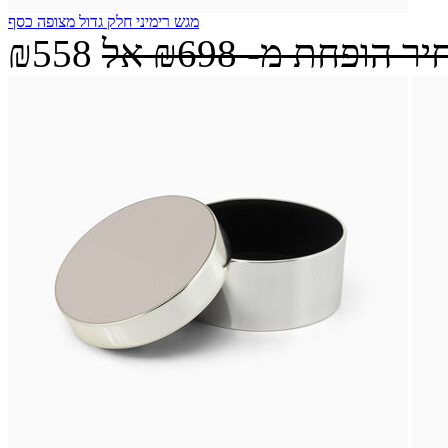
מגש רימיני חלק גדול מצופה כסף
יר הופחת מ-
₪698
אל
₪558